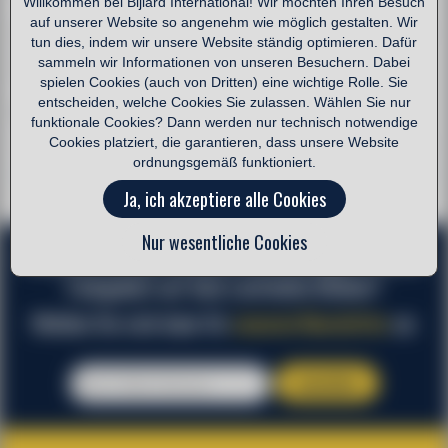
Willkommen bei Bijlard International! Wir möchten Ihren Besuch
auf unserer Website so angenehm wie möglich gestalten. Wir
Wenn auf Lager heute bestellt, Lieferung so schnell wie möglich
tun dies, indem wir unsere Website ständig optimieren. Dafür
/ Abholung möglich / versandkostenfrei bei Bestellung über
sammeln wir Informationen von unseren Besuchern. Dabei
2000,-
spielen Cookies (auch von Dritten) eine wichtige Rolle. Sie
entscheiden, welche Cookies Sie zulassen. Wählen Sie nur
Benötigen Sie große Zahlen?
Fordern Sie ein Angebot an!
funktionale Cookies? Dann werden nur technisch notwendige
Cookies platziert, die garantieren, dass unsere Website
ordnungsgemäß funktioniert.
< vorheriges Produkt
zurück zur Übersicht
nächstes Produkt >
Ja, ich akzeptiere alle Cookies
Nur wesentliche Cookies
Möchten Sie über aktuelle Entwicklungen in Ihrem
Fachgebiet auf dem Laufenden bleiben?
Melden Sie sich dann für
unseren Newsletter
an:
anmelden