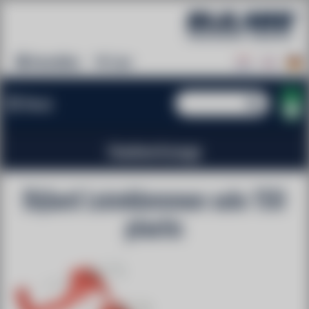
Anmelden
Leer
Menü
Handwerkzeuge
Bijlard Leimklemmen solo 150
plastic