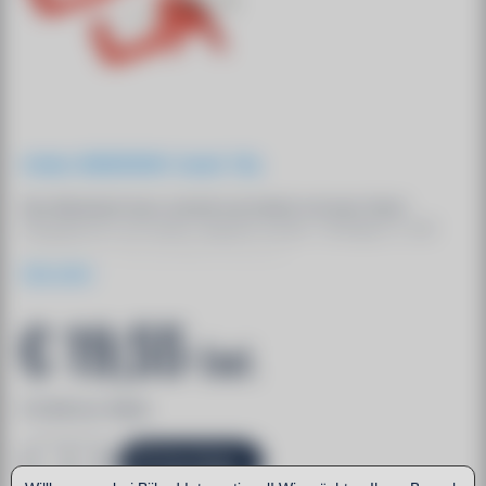
Artikelnr. 000000100948 / Gewicht: 795g
Das Werkstück kann schnell und einfach mit einer Hand
festgeklemmt und wieder abgelöst werden. Verfügbar in 100
und 150 mm. (Kunststofklemmbacken).
Zeig mehr
€ 19,55
Excl.
€ 23,66 incl. MwSt.
Hinzufügen