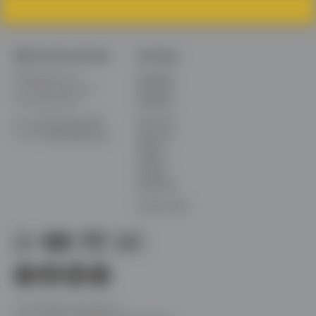
Bijlard International
Sitemap:
Platinastraat 141
Startseite
2718 SR Zoetermeer
Produkte
The Netherlands
Aktuelles
Tel:
+31(0)79-3437538
Über uns:
E-mail:
info@bijlard.com
Über uns
Dynea
Video's
Contact
Broschüre
Private Label
© 2020 Bijlard International